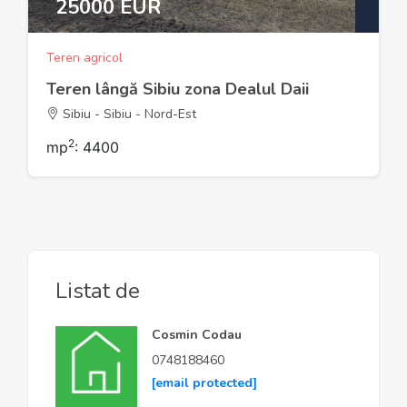
25000 EUR
Teren agricol
Teren lângă Sibiu zona Dealul Daii
Sibiu - Sibiu - Nord-Est
2
mp
: 4400
Listat de
Cosmin Codau
0748188460
[email protected]