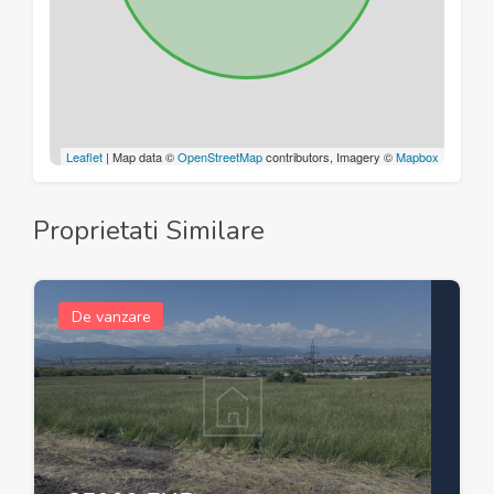
Leaflet
| Map data ©
OpenStreetMap
contributors, Imagery ©
Mapbox
Proprietati Similare
De vanzare