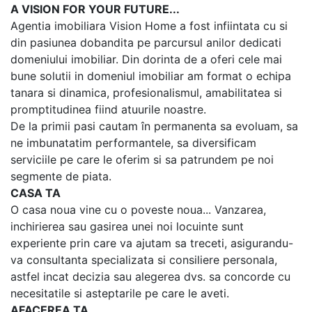
A VISION FOR YOUR FUTURE...
Agentia imobiliara Vision Home a fost infiintata cu si
din pasiunea dobandita pe parcursul anilor dedicati
domeniului imobiliar. Din dorinta de a oferi cele mai
bune solutii in domeniul imobiliar am format o echipa
tanara si dinamica, profesionalismul, amabilitatea si
promptitudinea fiind atuurile noastre.
De la primii pasi cautam în permanenta sa evoluam, sa
ne imbunatatim performantele, sa diversificam
serviciile pe care le oferim si sa patrundem pe noi
segmente de piata.
CASA TA
O casa noua vine cu o poveste noua... Vanzarea,
inchirierea sau gasirea unei noi locuinte sunt
experiente prin care va ajutam sa treceti, asigurandu-
va consultanta specializata si consiliere personala,
astfel incat decizia sau alegerea dvs. sa concorde cu
necesitatile si asteptarile pe care le aveti.
AFACEREA TA