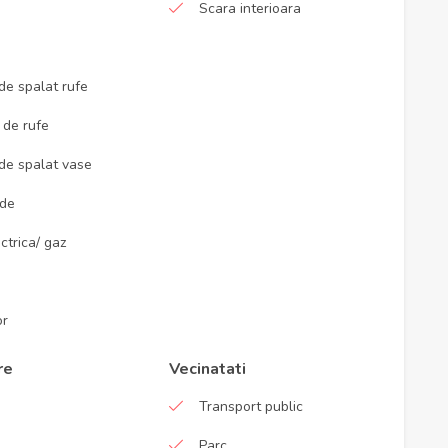
Scara interioara
de spalat rufe
 de rufe
de spalat vase
nde
ectrica/ gaz
or
re
Vecinatati
Transport public
Parc