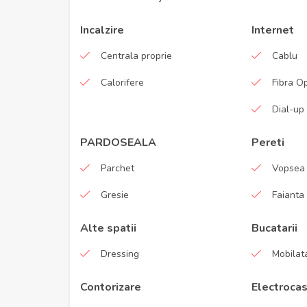
Incalzire
Internet
Centrala proprie
Cablu
Calorifere
Fibra O
Dial-up
PARDOSEALA
Pereti
Parchet
Vopsea 
Gresie
Faianta
Alte spatii
Bucatarii
Dressing
Mobilata
Contorizare
Electrocas