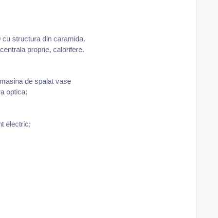
00 cu structura din caramida.
entrala proprie, calorifere.
az,masina de spalat vase
ra optica;
 electric;