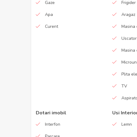
Gaze
Frigider
Apa
Aragaz
Curent
Masina 
Uscator
Masina 
Microu
Plita el
TV
Aspirat
Dotari imobil
Usi Interio
Interfon
Lemn
Parcare