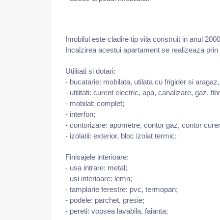
Imobilul este cladire tip vila construit in anul 20
Incalzirea acestui apartament se realizeaza prin c
Utilitati si dotari:
- bucatarie: mobilata, utilata cu frigider si arag
- utilitati: curent electric, apa, canalizare, gaz, fib
- mobilat: complet;
- interfon;
- contorizare: apometre, contor gaz, contor curent
- izolatii: exterior, bloc izolat termic;
Finisajele interioare:
- usa intrare: metal;
- usi interioare: lemn;
- tamplarie ferestre: pvc, termopan;
- podele: parchet, gresie;
- pereti: vopsea lavabila, faianta;