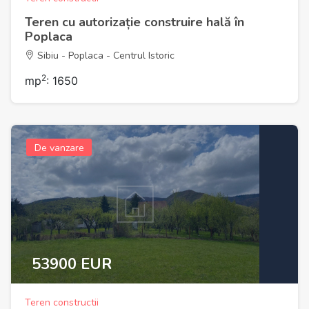
Teren cu autorizație construire hală în
Poplaca
Sibiu - Poplaca - Centrul Istoric
2
mp
: 1650
De vanzare
53900 EUR
Teren constructii