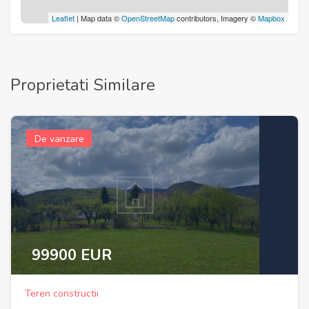
Leaflet
| Map data ©
OpenStreetMap
contributors, Imagery ©
Mapbox
Proprietati Similare
De vanzare
99900 EUR
Teren constructii