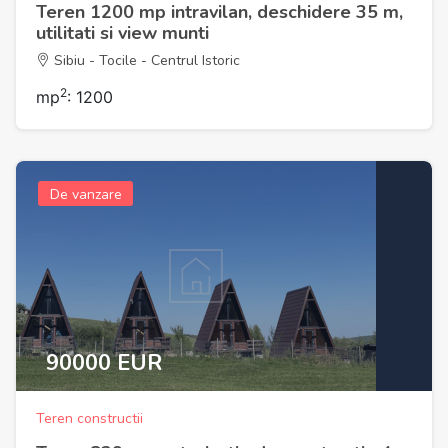
Teren 1200 mp intravilan, deschidere 35 m,
utilitati si view munti
Sibiu - Tocile - Centrul Istoric
2
mp
: 1200
De vanzare
90000 EUR
Teren constructii