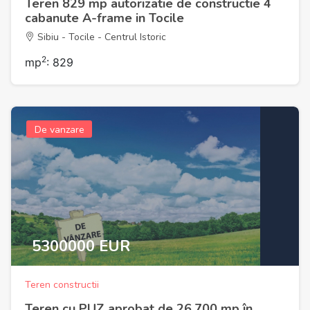
Teren 829 mp autorizatie de constructie 4
cabanute A-frame in Tocile
Sibiu - Tocile - Centrul Istoric
2
mp
: 829
De vanzare
5300000 EUR
Teren constructii
Teren cu PUZ aprobat de 26.700 mp în