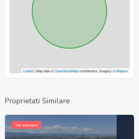
Leaflet
| Map data ©
OpenStreetMap
contributors, Imagery ©
Mapbox
Proprietati Similare
De vanzare