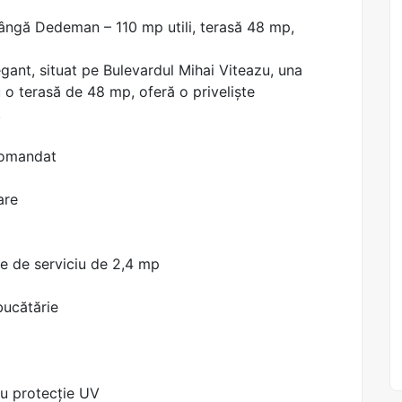
ângă Dedeman – 110 mp utili, terasă 48 mp,
ant, situat pe Bulevardul Mihai Viteazu, una
 o terasă de 48 mp, oferă o priveliște
.
comandat
are
ie de serviciu de 2,4 mp
bucătărie
u protecție UV