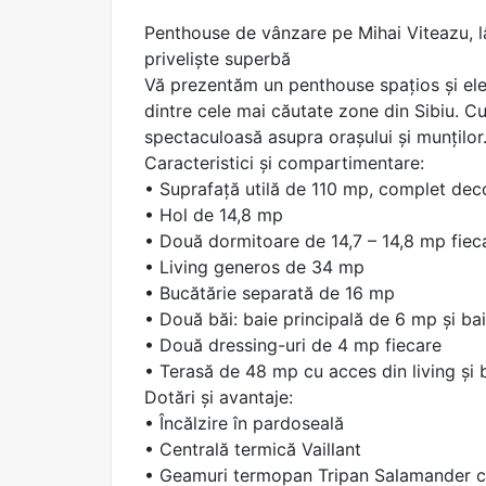
Penthouse de vânzare pe Mihai Viteazu, l
priveliște superbă
Vă prezentăm un penthouse spațios și eleg
dintre cele mai căutate zone din Sibiu. Cu
spectaculoasă asupra orașului și munților
Caracteristici și compartimentare:
• Suprafață utilă de 110 mp, complet de
• Hol de 14,8 mp
• Două dormitoare de 14,7 – 14,8 mp fiec
• Living generos de 34 mp
• Bucătărie separată de 16 mp
• Două băi: baie principală de 6 mp și ba
• Două dressing-uri de 4 mp fiecare
• Terasă de 48 mp cu acces din living și 
Dotări și avantaje:
• Încălzire în pardoseală
• Centrală termică Vaillant
• Geamuri termopan Tripan Salamander c