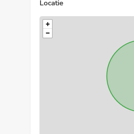
Locatie
+
−