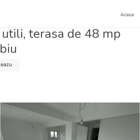
Acasa
tili, terasa de 48 mp
biu
iteazu