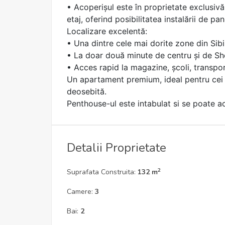
• Acoperișul este în proprietate exclusiv
etaj, oferind posibilitatea instalării de pa
Localizare excelentă:
• Una dintre cele mai dorite zone din Sib
• La doar două minute de centru și de S
• Acces rapid la magazine, școli, transport 
Un apartament premium, ideal pentru cei c
deosebită.
Penthouse-ul este intabulat si se poate a
Detalii Proprietate
2
Suprafata Construita:
132 m
Camere:
3
Bai:
2