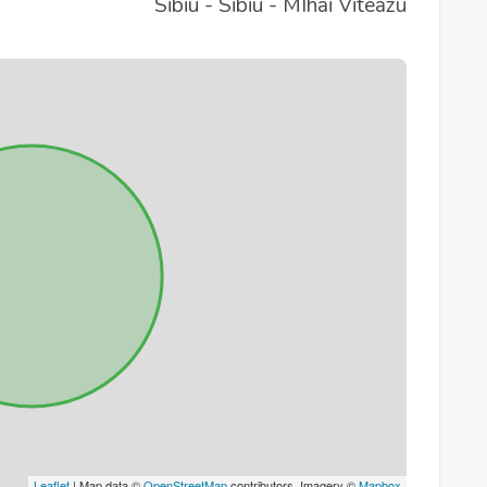
Sibiu - Sibiu - MIhai Viteazu
Leaflet
| Map data ©
OpenStreetMap
contributors, Imagery ©
Mapbox