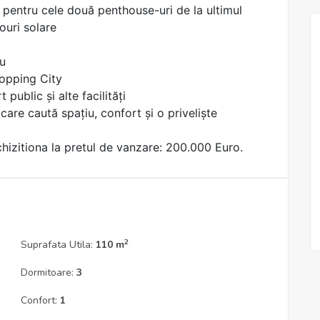
ă pentru cele două penthouse-uri de la ultimul
nouri solare
iu
hopping City
public și alte facilități
are caută spațiu, confort și o priveliște
chizitiona la pretul de vanzare: 200.000 Euro.
2
Suprafata Utila:
110 m
Dormitoare:
3
Confort:
1