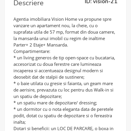
ID: vision-21
Descriere
Agentia imobiliara Vision Home va propune spre
vanzare un apartament nou, la cheie, cu o
suprafata utila de 57 mp, format din doua camere,
la mansarda unui imobil cu regim de inaltime
Parter+ 2 Etaje+ Mansarda.
Compartimentare:
* un living generos de tip open-space cu bucataria,
accesorizat cu doua ferestre care lumineaza
incaperea si accentueaza designul modern si
deosebit dat de stalpii de sustinere;
* o baie utilata cu gresie si faianta, un geam mare
de aerisire, prevazuta cu loc pentru dus Walk-in si
un spatiu de depozitare;
* un spatiu mare de depozitare/ dressing;
* un dormitor cu o nota eleganta data de peretele
podit, dotat cu spatiu de depozitare si o fereastra
inalta;
Dotari si beneficii: un LOC DE PARCARE, o boxa in