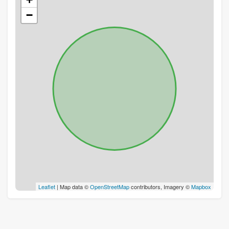
−
Leaflet
| Map data ©
OpenStreetMap
contributors, Imagery ©
Mapbox