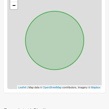
−
Leaflet
| Map data ©
OpenStreetMap
contributors, Imagery ©
Mapbox