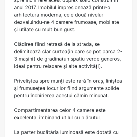
spre inchiriere acest duplex solid construit in
anul 2017. Imobilul impresionează printr-o
arhitectura moderna, cele două niveluri
dezvaluindu-ne 4 camere frumoase, mobilate
și utilate cu mult bun gust.
Clădirea fiind retrasă de la strada, se
delimitează clar curtea(in care se pot parca 2-
3 mașini) de gradina(un spatiu verde generos,
ideal pentru relaxare și alte activități).
Priveliștea spre munți este rară în oraș, liniștea
și frumusețea locurilor fiind argumente solide
pentru închirierea acestui cămin minunat.
Compartimentarea celor 4 camere este
excelenta, îmbinand utilul cu plăcutul.
La parter bucătăria luminoasă este dotată cu