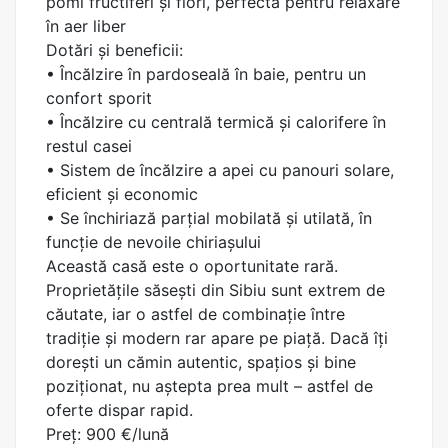
pomi fructiferi și flori, perfectă pentru relaxare
în aer liber
Dotări și beneficii:
• Încălzire în pardoseală în baie, pentru un
confort sporit
• Încălzire cu centrală termică și calorifere în
restul casei
• Sistem de încălzire a apei cu panouri solare,
eficient și economic
• Se închiriază parțial mobilată și utilată, în
funcție de nevoile chiriașului
Această casă este o oportunitate rară.
Proprietățile săsești din Sibiu sunt extrem de
căutate, iar o astfel de combinație între
tradiție și modern rar apare pe piață. Dacă îți
dorești un cămin autentic, spațios și bine
poziționat, nu aștepta prea mult – astfel de
oferte dispar rapid.
Preț: 900 €/lună