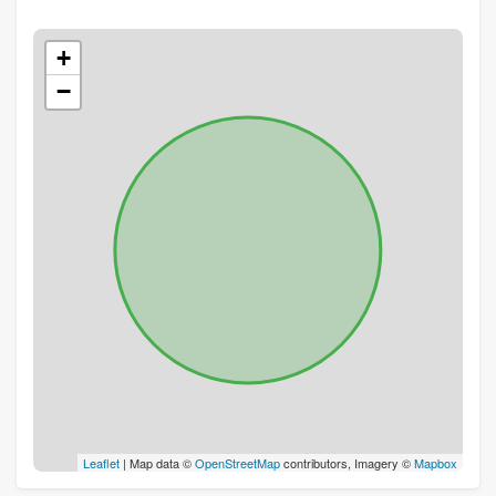
+
−
Leaflet
| Map data ©
OpenStreetMap
contributors, Imagery ©
Mapbox