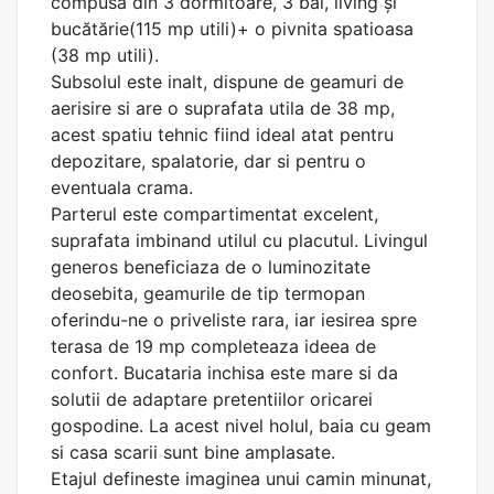
compusa din 3 dormitoare, 3 băi, living și
bucătărie(115 mp utili)+ o pivnita spatioasa
(38 mp utili).
Subsolul este inalt, dispune de geamuri de
aerisire si are o suprafata utila de 38 mp,
acest spatiu tehnic fiind ideal atat pentru
depozitare, spalatorie, dar si pentru o
eventuala crama.
Parterul este compartimentat excelent,
suprafata imbinand utilul cu placutul. Livingul
generos beneficiaza de o luminozitate
deosebita, geamurile de tip termopan
oferindu-ne o priveliste rara, iar iesirea spre
terasa de 19 mp completeaza ideea de
confort. Bucataria inchisa este mare si da
solutii de adaptare pretentiilor oricarei
gospodine. La acest nivel holul, baia cu geam
si casa scarii sunt bine amplasate.
Etajul defineste imaginea unui camin minunat,