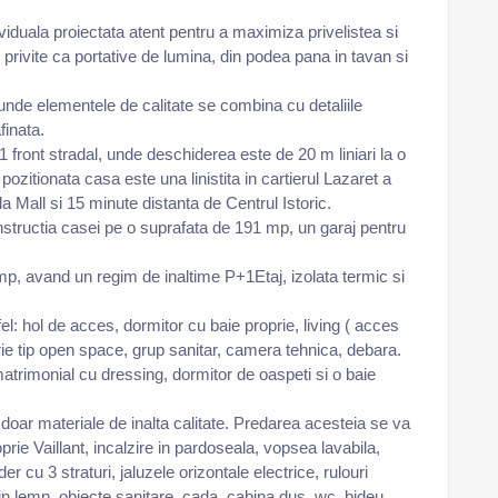
duala proiectata atent pentru a maximiza privelistea si
rgi privite ca portative de lumina, din podea pana in tavan si
 unde elementele de calitate se combina cu detaliile
finata.
 front stradal, unde deschiderea este de 20 m liniari la o
 pozitionata casa este una linistita in cartierul Lazaret a
 Mall si 15 minute distanta de Centrul Istoric.
nstructia casei pe o suprafata de 191 mp, un garaj pentru
mp, avand un regim de inaltime P+1Etaj, izolata termic si
l: hol de acces, dormitor cu baie proprie, living ( acces
rie tip open space, grup sanitar, camera tehnica, debara.
matrimonial cu dressing, dormitor de oaspeti si o baie
 doar materiale de inalta calitate. Predarea acesteia se va
prie Vaillant, incalzire in pardoseala, vopsea lavabila,
 cu 3 straturi, jaluzele orizontale electrice, rulouri
 din lemn, obiecte sanitare, cada, cabina dus, wc, bideu,