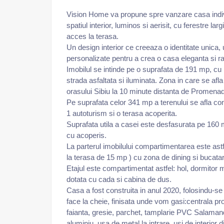
Vision Home va propune spre vanzare casa indivi
spatiul interior, luminos si aerisit, cu ferestre la
acces la terasa.
Un design interior ce creeaza o identitate unica,
personalizate pentru a crea o casa eleganta si ra
Imobilul se intinde pe o suprafata de 191 mp, cu 1
strada asfaltata si iluminata. Zona in care se afla
orasului Sibiu la 10 minute distanta de Promenada
Pe suprafata celor 341 mp a terenului se afla co
1 autoturism si o terasa acoperita.
Suprafata utila a casei este desfasurata pe 160 
cu acoperis.
La parterul imobilului compartimentarea este astfe
la terasa de 15 mp ) cu zona de dining si bucata
Etajul este compartimentat astfel: hol, dormitor 
dotata cu cada si cabina de dus.
Casa a fost construita in anul 2020, folosindu-se
face la cheie, finisata unde vom gasi:centrala pro
faianta, gresie, parchet, tamplarie PVC Salamander
aluminiu, usa de metal la intrare, usi de interior