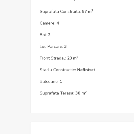
2
Suprafata Construita:
87 m
Camere:
4
Bai:
2
Loc Parcare:
3
2
Front Stradal:
20 m
Stadiu Constructie:
Nefinisat
Balcoane:
1
2
Suprafata Terasa:
30 m