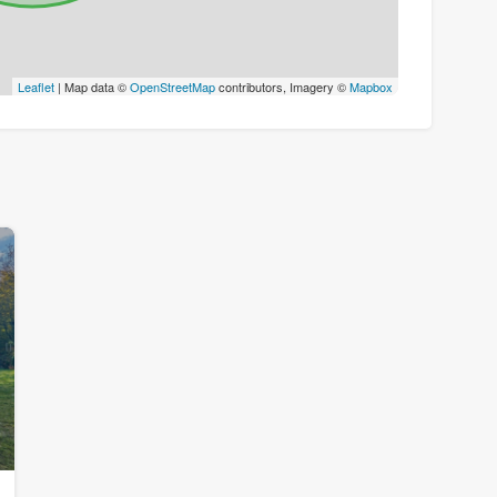
Leaflet
| Map data ©
OpenStreetMap
contributors, Imagery ©
Mapbox