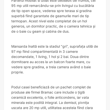
Parterul mobilat si utilat este deosebit de frumos, cei
95 mp utili remarcându-se prin livingul cu bucătăria
de tip open space, vederea spre terasa si gradina
superbă fiind garantate de geamurile mari de tip
termopan. Acest nivel este completat de un hol
generos, un dormitor practic, de o camera tehnica și
de o baie cu geam și cabina de dus.
Mansarda înaltă este la stadiul "gri", suprafața utilă de
97 mp fiind compartimentată in 3 camere
decomandate, 1 living, 1 hol și 2 bai. Doua dintre
dormitoare au acces la un balcon foarte mare, cu
vedere spre gradina, a treia camera având o baie
proprie.
Podul casei beneficiază de un pachet complet de
produse ale firmei Bramac care include o țiglă
ceramică excelenta, o folie anticondens, iar vata
minerala este podită integral. La demisol, pivnița
uscata are 20 mp utili, utilitatea acesteia fiind clara