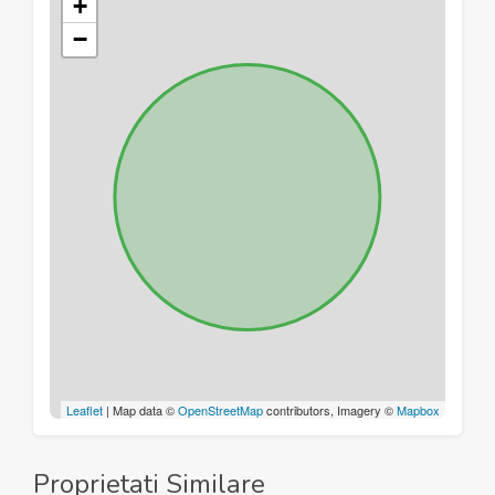
+
−
Leaflet
| Map data ©
OpenStreetMap
contributors, Imagery ©
Mapbox
Proprietati Similare