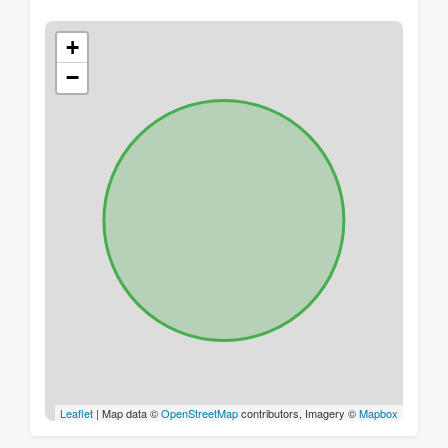
+
−
Leaflet
| Map data ©
OpenStreetMap
contributors, Imagery ©
Mapbox