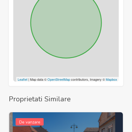
Leaflet
| Map data ©
OpenStreetMap
contributors, Imagery ©
Mapbox
Proprietati Similare
De vanzare