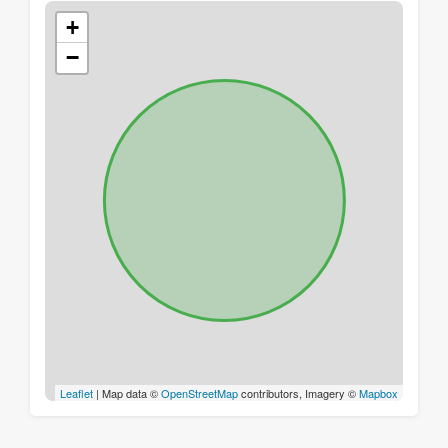
+
−
Leaflet
| Map data ©
OpenStreetMap
contributors, Imagery ©
Mapbox