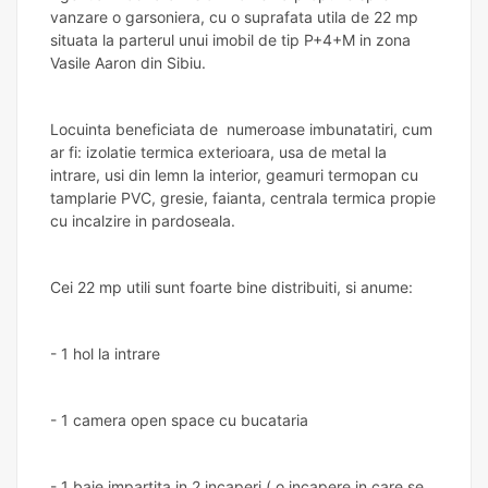
vanzare o garsoniera, cu o suprafata utila de 22 mp
situata la parterul unui imobil de tip P+4+M in zona
Vasile Aaron din Sibiu.
Locuinta beneficiata de numeroase imbunatatiri, cum
ar fi: izolatie termica exterioara, usa de metal la
intrare, usi din lemn la interior, geamuri termopan cu
tamplarie PVC, gresie, faianta, centrala termica propie
cu incalzire in pardoseala.
Cei 22 mp utili sunt foarte bine distribuiti, si anume:
- 1 hol la intrare
- 1 camera open space cu bucataria
- 1 baie impartita in 2 incaperi ( o incapere in care se