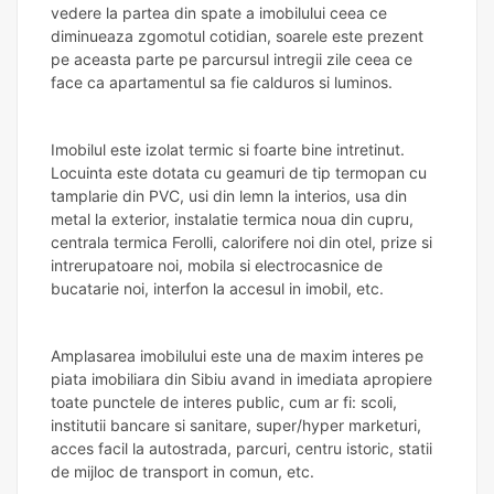
vedere la partea din spate a imobilului ceea ce
diminueaza zgomotul cotidian, soarele este prezent
pe aceasta parte pe parcursul intregii zile ceea ce
face ca apartamentul sa fie calduros si luminos.
Imobilul este izolat termic si foarte bine intretinut.
Locuinta este dotata cu geamuri de tip termopan cu
tamplarie din PVC, usi din lemn la interios, usa din
metal la exterior, instalatie termica noua din cupru,
centrala termica Ferolli, calorifere noi din otel, prize si
intrerupatoare noi, mobila si electrocasnice de
bucatarie noi, interfon la accesul in imobil, etc.
Amplasarea imobilului este una de maxim interes pe
piata imobiliara din Sibiu avand in imediata apropiere
toate punctele de interes public, cum ar fi: scoli,
institutii bancare si sanitare, super/hyper marketuri,
acces facil la autostrada, parcuri, centru istoric, statii
de mijloc de transport in comun, etc.