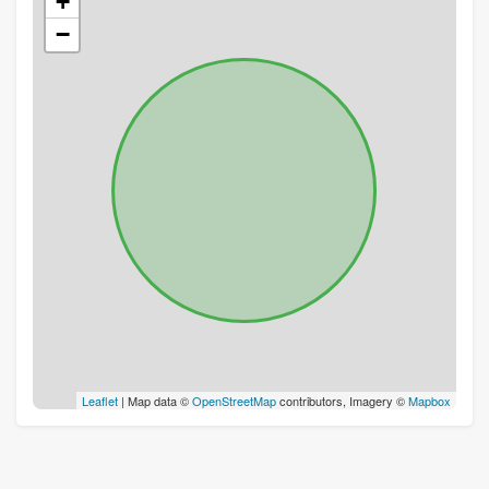
+
−
Leaflet
| Map data ©
OpenStreetMap
contributors, Imagery ©
Mapbox