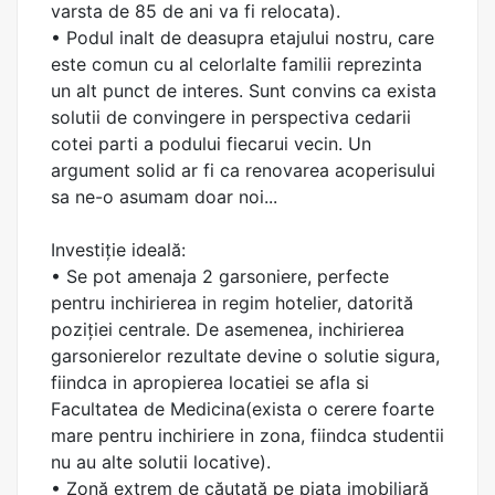
varsta de 85 de ani va fi relocata).
• Podul inalt de deasupra etajului nostru, care
este comun cu al celorlalte familii reprezinta
un alt punct de interes. Sunt convins ca exista
solutii de convingere in perspectiva cedarii
cotei parti a podului fiecarui vecin. Un
argument solid ar fi ca renovarea acoperisului
sa ne-o asumam doar noi...
Investiție ideală:
• Se pot amenaja 2 garsoniere, perfecte
pentru inchirierea in regim hotelier, datorită
poziției centrale. De asemenea, inchirierea
garsonierelor rezultate devine o solutie sigura,
fiindca in apropierea locatiei se afla si
Facultatea de Medicina(exista o cerere foarte
mare pentru inchiriere in zona, fiindca studentii
nu au alte solutii locative).
• Zonă extrem de căutată pe piața imobiliară