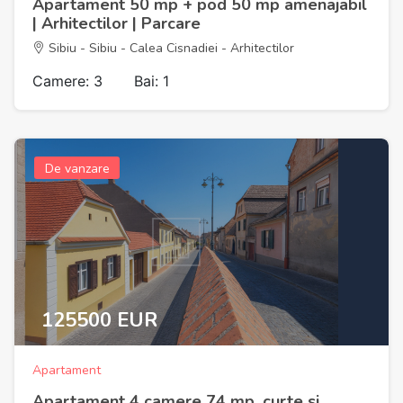
Apartament 50 mp + pod 50 mp amenajabil
| Arhitectilor | Parcare
Sibiu - Sibiu - Calea Cisnadiei - Arhitectilor
Camere: 3
Bai: 1
De vanzare
125500 EUR
Apartament
Apartament 4 camere 74 mp, curte si