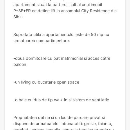
apartament situat la parterul inalt al unui imobil
P+3E+ER ce detine lift in ansamblul City Residence din
Sibiu.
Suprafata utila a apartamentului este de 50 mp cu
urmatoarea compartimentare:
-doua dormitoare cu pat matrimonial si acces catre
balcon
-un living cu bucatarie open space
-o baie cu dus de tip walk-in si sistem de ventilatie
Proprietatea detine si un loc de parcare privat si
dispune de urmatoarele imbunatatiri: gresie, faianta,
parchet, vopsea lavabila, centrala termica proprie cu