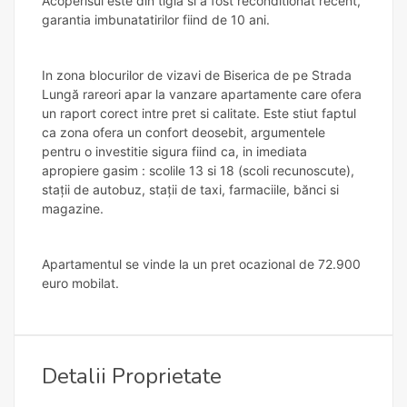
Acoperisul este din tigla si a fost reconditionat recent,
garantia imbunatatirilor fiind de 10 ani.
In zona blocurilor de vizavi de Biserica de pe Strada
Lungă rareori apar la vanzare apartamente care ofera
un raport corect intre pret si calitate. Este stiut faptul
ca zona ofera un confort deosebit, argumentele
pentru o investitie sigura fiind ca, in imediata
apropiere gasim : scolile 13 si 18 (scoli recunoscute),
stații de autobuz, stații de taxi, farmaciile, bănci si
magazine.
Apartamentul se vinde la un pret ocazional de 72.900
euro mobilat.
Detalii Proprietate