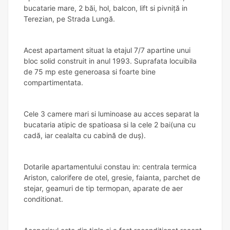
bucatarie mare, 2 băi, hol, balcon, lift si pivniță in
Terezian, pe Strada Lungă.
Acest apartament situat la etajul 7/7 apartine unui
bloc solid construit in anul 1993. Suprafata locuibila
de 75 mp este generoasa si foarte bine
compartimentata.
Cele 3 camere mari si luminoase au acces separat la
bucataria atipic de spatioasa si la cele 2 bai(una cu
cadă, iar cealalta cu cabină de duș).
Dotarile apartamentului constau in: centrala termica
Ariston, calorifere de otel, gresie, faianta, parchet de
stejar, geamuri de tip termopan, aparate de aer
conditionat.