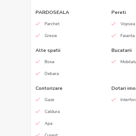
PARDOSEALA
Pereti
Parchet
Vopsea 
Gresie
Faianta
Alte spatii
Bucatarii
Boxa
Mobilata
Debara
Contorizare
Dotari imo
Gaze
Interfon
Caldura
Apa
Curent