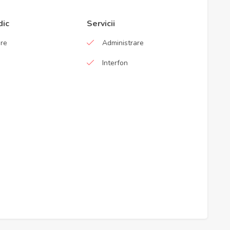
dic
Servicii
are
Administrare
Interfon