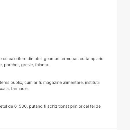
ie cu calorifere din otel, geamuri termopan cu tamplarie
re, parchet, gresie, faianta.
res public, cum ar fi: magazine alimentare, institutii
scoala, farmacie.
retul de 61500, putand fi achizitionat prin oricel fel de