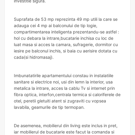
investitie sigura.
Suprafata de 53 mp reprezinta 49 mp utili la care se
adauga cei 4 mp ai balconului de tip logie,
compartimentarea inteligenta prezentandu-se astfel :
hol cu debara la intrare,bucatarie inchisa cu loc de
luat masa si acces la camara, sufragerie, dormitor cu
iesire pe balconul inchis, si baia cu aerisire dotata cu
cada(si hidromasaj).
Imbunatatirile apartamentului constau in instalatiile
sanitare si electrice noi, usi din lemn la interior, usa
metalica la intrare, acces la cablu Tv si internet prin
fibra optica, interfon,centrala termica si caloriferele de
otel, peretii gletuiti atent si zugraviti cu vopsea
lavabila, geamurile de tip termopan.
De asemenea, mobilierul din living este inclus in pret,
iar mobilierul de bucatarie este facut la comanda si