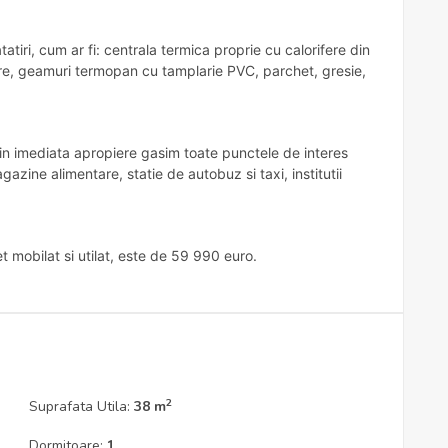
ri, cum ar fi: centrala termica proprie cu calorifere din
ntrare, geamuri termopan cu tamplarie PVC, parchet, gresie,
n imediata apropiere gasim toate punctele de interes
gazine alimentare, statie de autobuz si taxi, institutii
 mobilat si utilat, este de 59 990 euro.
2
Suprafata Utila:
38 m
Dormitoare:
1