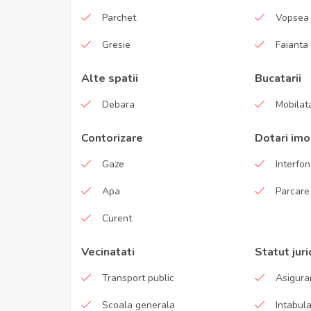
Parchet
Vopsea 
Gresie
Faianta
Alte spatii
Bucatarii
Debara
Mobilata
Contorizare
Dotari imo
Gaze
Interfon
Apa
Parcare
Curent
Vecinatati
Statut juri
Transport public
Asigura
Scoala generala
Intabul