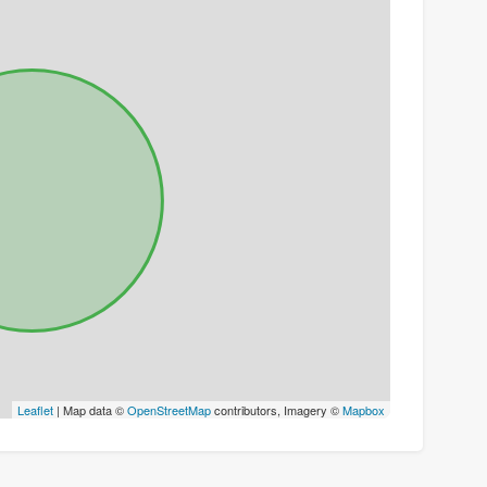
Leaflet
| Map data ©
OpenStreetMap
contributors, Imagery ©
Mapbox