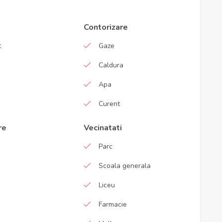
Contorizare
t
Gaze
Caldura
Apa
Curent
re
Vecinatati
Parc
Scoala generala
Liceu
Farmacie