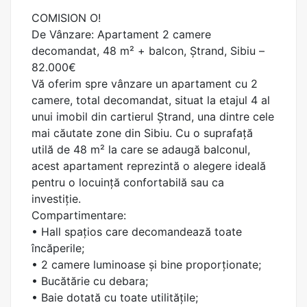
COMISION O!
De Vânzare: Apartament 2 camere
decomandat, 48 m² + balcon, Ștrand, Sibiu –
82.000€
Vă oferim spre vânzare un apartament cu 2
camere, total decomandat, situat la etajul 4 al
unui imobil din cartierul Ștrand, una dintre cele
mai căutate zone din Sibiu. Cu o suprafață
utilă de 48 m² la care se adaugă balconul,
acest apartament reprezintă o alegere ideală
pentru o locuință confortabilă sau ca
investiție.
Compartimentare:
• Hall spațios care decomandează toate
încăperile;
• 2 camere luminoase și bine proporționate;
• Bucătărie cu debara;
• Baie dotată cu toate utilitățile;