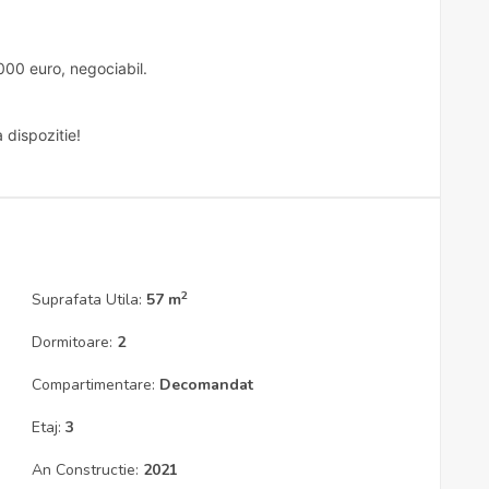
000 euro, negociabil.
 dispozitie!
2
Suprafata Utila:
57 m
Dormitoare:
2
Compartimentare:
Decomandat
Etaj:
3
An Constructie:
2021