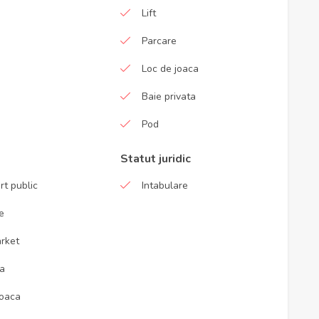
Lift
Parcare
Loc de joaca
Baie privata
Pod
Statut juridic
rt public
Intabulare
e
rket
ta
joaca