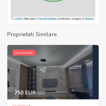
Leaflet
| Map data ©
OpenStreetMap
contributors, Imagery ©
Mapbox
Proprietati Similare
De inchiriat
750 EUR
/luna
Apartament