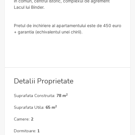
in comun, centrul istoric, complexul de agrement
Lacul lui Binder.
Pretul de inchiriere al apartamentului este de 450 euro
+ garantia (echivalentul unei chirii).
Detalii Proprietate
2
Suprafata Construita:
78 m
2
Suprafata Utila:
65 m
Camere:
2
Dormitoare:
1