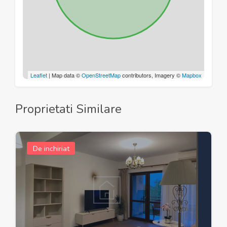
Leaflet
| Map data ©
OpenStreetMap
contributors, Imagery ©
Mapbox
Proprietati Similare
De inchiriat