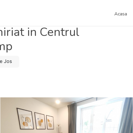
Acasa
riat in Centrul
 mp
de Jos