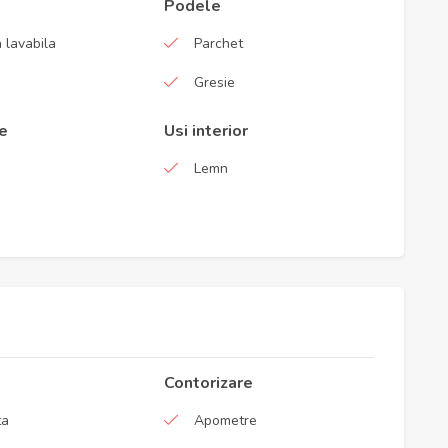
Podele
 lavabila
Parchet
a
Gresie
re
Usi interior
Lemn
Contorizare
ta
Apometre