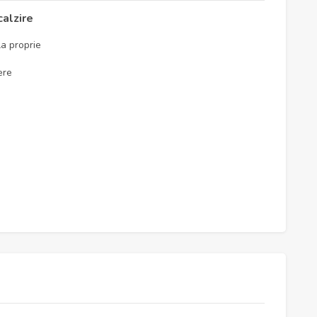
calzire
a proprie
ere