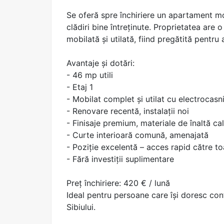
Se oferă spre închiriere un apartament mode
clădiri bine întreținute. Proprietatea are
mobilată și utilată, fiind pregătită pentru a
Avantaje și dotări:
- 46 mp utili
- Etaj 1
- Mobilat complet și utilat cu electrocas
- Renovare recentă, instalații noi
- Finisaje premium, materiale de înaltă cal
- Curte interioară comună, amenajată
- Poziție excelentă – acces rapid către to
- Fără investiții suplimentare
Preț închiriere: 420 € / lună
Ideal pentru persoane care își doresc confo
Sibiului.