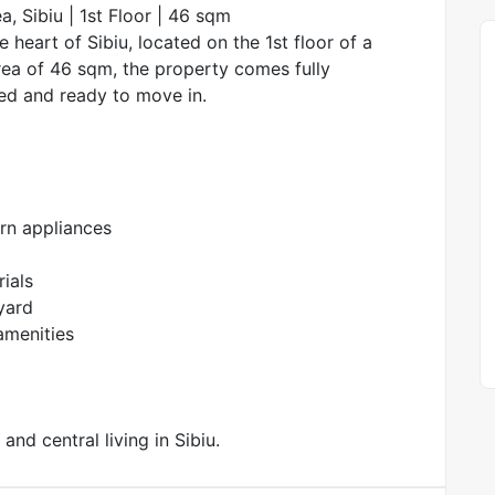
, Sibiu | 1st Floor | 46 sqm
 heart of Sibiu, located on the 1st floor of a
rea of 46 sqm, the property comes fully
ed and ready to move in.
rn appliances
ials
yard
 amenities
nd central living in Sibiu.