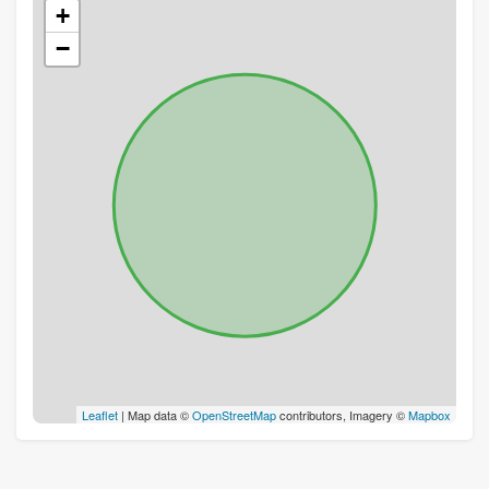
+
−
Leaflet
| Map data ©
OpenStreetMap
contributors, Imagery ©
Mapbox