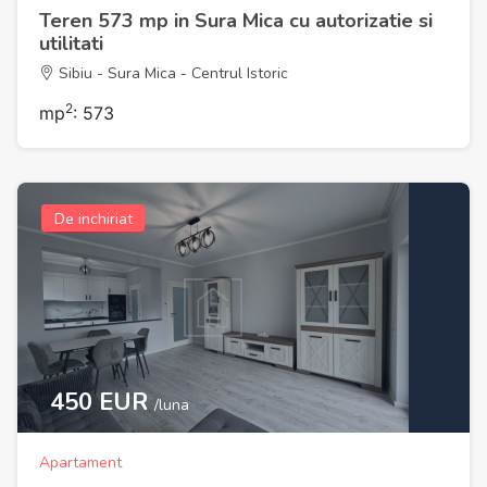
Teren 573 mp in Sura Mica cu autorizatie si
utilitati
Sibiu - Sura Mica - Centrul Istoric
2
mp
: 573
De inchiriat
450 EUR
/luna
Apartament