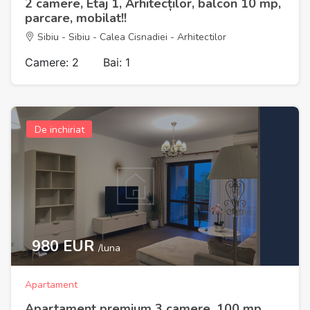
2 camere, Etaj 1, Arhitecților, balcon 10 mp,
parcare, mobilat!!
Sibiu - Sibiu - Calea Cisnadiei - Arhitectilor
Camere: 2
Bai: 1
De inchiriat
980 EUR
/luna
Apartament
Apartament premium 3 camere, 100 mp,